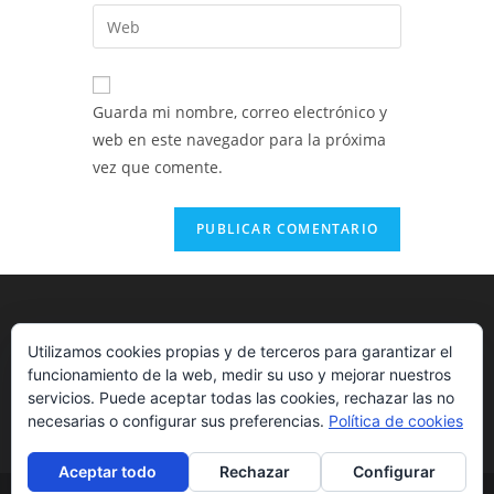
dirección
Introduce
de
de
la
usuario
correo
URL
para
electrónico
de
comentar
Guarda mi nombre, correo electrónico y
para
tu
web en este navegador para la próxima
comentar
web
vez que comente.
(opcional)
Utilizamos cookies propias y de terceros para garantizar el
funcionamiento de la web, medir su uso y mejorar nuestros
servicios. Puede aceptar todas las cookies, rechazar las no
necesarias o configurar sus preferencias.
Política de cookies
Aceptar todo
Rechazar
Configurar