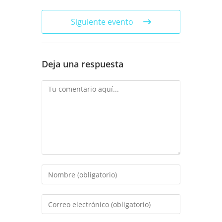
Siguiente evento
Deja una respuesta
Comentario
Introduce
tu
nombre
Introduce
o
tu
nombre