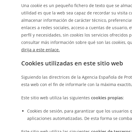
Una
cookie
es un pequeño fichero de texto que se almac
utilidad es que la web sea capaz de recordar su visita
web
almacenar información de carácter técnico, preferencias
enlaces a redes sociales, acceso a cuentas de usuario, et
perfil y necesidades, sin
cookies
los servicios ofrecidos
consultar más información sobre qué son las
cookies
, q
dirija a este enlace.
Cookies utilizadas en este sitio web
Siguiendo las directrices de la Agencia Española de Pr
esta web con el fin de informarle con la máxima exactit
Este sitio web utiliza las siguientes
cookies propias
:
Cookies de sesión, para garantizar que los usuarios
aplicaciones automatizadas. De esta forma se comba
Este sitio web utiliza las siguientes
cookies de terceros
: