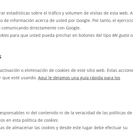
r estadísticas sobre el tráfico y volumen de visitas de esta web. A
to de información acerca de usted por Google. Por tanto, el ejercici
lo comunicando directamente con Google.
okies
para que usted pueda pinchar en botones del tipo
Me gusta
o
s
tivación o eliminación de cookies de este sitio web. Estas accion
or que esté usando.
Aquí le dejamos una guía rápida para los
esponsables ni del contenido ni de la veracidad de las políticas de
os en esta política de
cookies
.
das de almacenar las
cookies
y desde este lugar debe efectuar su