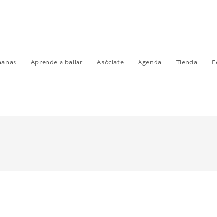
manas
Aprende a bailar
Asóciate
Agenda
Tienda
F