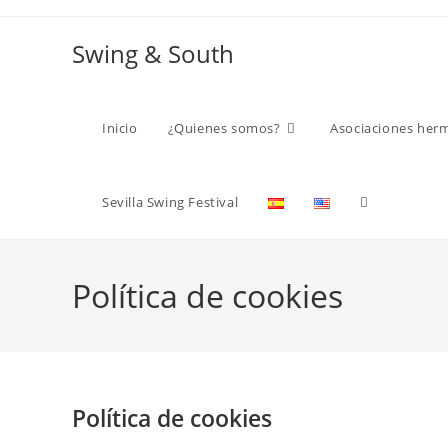
Ir
al
Swing & South
contenido
Inicio
¿Quienes somos?
Asociaciones her
Alternar
Sevilla Swing Festival
búsqueda
Política de cookies
de
Política de cookies
la