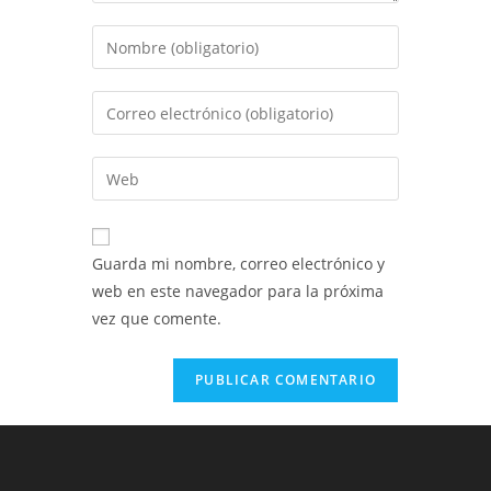
Introduce
tu
nombre
Introduce
o
tu
nombre
dirección
Introduce
de
de
la
usuario
correo
URL
para
electrónico
de
comentar
Guarda mi nombre, correo electrónico y
para
tu
web en este navegador para la próxima
comentar
web
vez que comente.
(opcional)