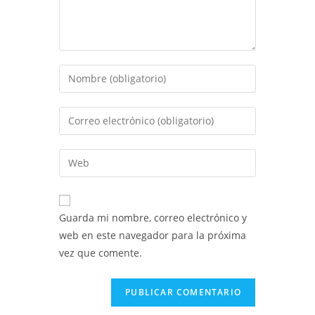
Introduce
tu
nombre
Introduce
o
tu
nombre
dirección
Introduce
de
de
la
usuario
correo
URL
para
electrónico
de
comentar
Guarda mi nombre, correo electrónico y
para
tu
web en este navegador para la próxima
comentar
web
vez que comente.
(opcional)