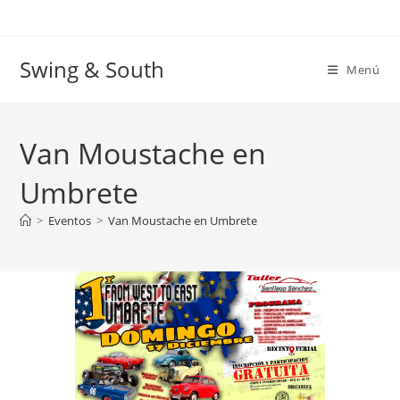
Ir
al
contenido
Swing & South
Menú
Van Moustache en
Umbrete
>
Eventos
>
Van Moustache en Umbrete