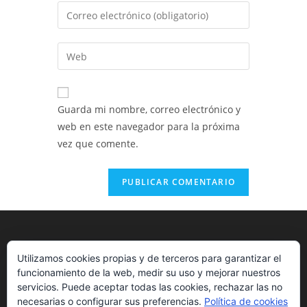
nombre
Introduce
o
tu
nombre
dirección
Introduce
de
de
la
usuario
correo
URL
para
electrónico
de
comentar
Guarda mi nombre, correo electrónico y
para
tu
web en este navegador para la próxima
comentar
web
vez que comente.
(opcional)
Utilizamos cookies propias y de terceros para garantizar el
funcionamiento de la web, medir su uso y mejorar nuestros
servicios. Puede aceptar todas las cookies, rechazar las no
necesarias o configurar sus preferencias.
Política de cookies