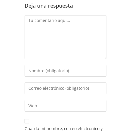
Deja una respuesta
Comentario
Introduce
tu
nombre
Introduce
o
tu
nombre
dirección
Introduce
de
de
la
usuario
correo
URL
para
electrónico
de
comentar
Guarda mi nombre, correo electrónico y
para