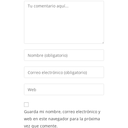
Comentario
Introduce
tu
nombre
Introduce
o
tu
nombre
dirección
Introduce
de
de
la
usuario
correo
URL
para
electrónico
de
comentar
Guarda mi nombre, correo electrónico y
para
tu
web en este navegador para la próxima
comentar
web
vez que comente.