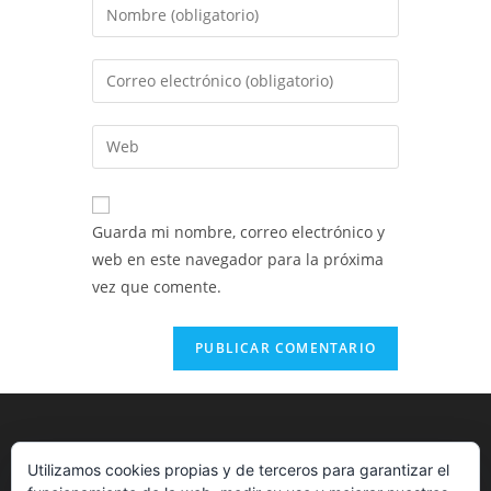
Introduce
tu
nombre
Introduce
o
tu
nombre
dirección
Introduce
de
de
la
usuario
correo
URL
para
electrónico
de
comentar
Guarda mi nombre, correo electrónico y
para
tu
web en este navegador para la próxima
comentar
web
vez que comente.
(opcional)
Utilizamos cookies propias y de terceros para garantizar el