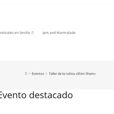
estivales en Sevilla
Jam and Marmalade
>
Eventos
>
Taller de la rutina «Shim Sham»
Evento destacado