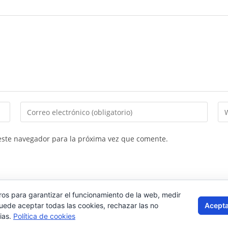
Introduce
In
tu
la
dirección
UR
este navegador para la próxima vez que comente.
de
de
correo
tu
electrónico
we
para
(op
ros para garantizar el funcionamiento de la web, medir
comentar
Acepta
Puede aceptar todas las cookies, rechazar las no
ias.
Política de cookies