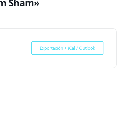
him Sham»
Exportación + iCal / Outlook