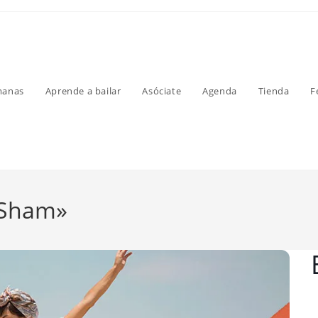
manas
Aprende a bailar
Asóciate
Agenda
Tienda
F
m Sham»