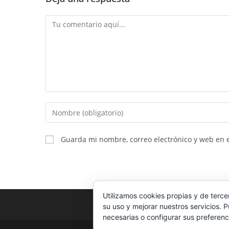
Comentario
Introduce
tu
nombre
Guarda mi nombre, correo electrónico y web en 
o
nombre
de
usuario
Utilizamos cookies propias y de terce
para
su uso y mejorar nuestros servicios. 
comentar
necesarias o configurar sus preferenc