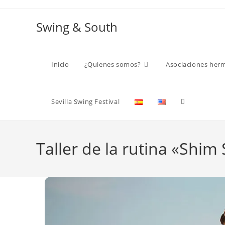
Ir
al
Swing & South
contenido
Inicio
¿Quienes somos?
Asociaciones her
Alternar
Sevilla Swing Festival
búsqueda
Taller de la rutina «Shi
de
la