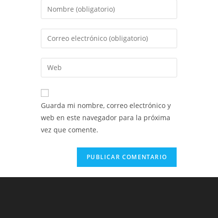
Introduce
tu
nombre
Introduce
o
tu
nombre
dirección
Introduce
de
de
la
usuario
correo
URL
para
electrónico
de
comentar
Guarda mi nombre, correo electrónico y
para
tu
web en este navegador para la próxima
comentar
web
vez que comente.
(opcional)