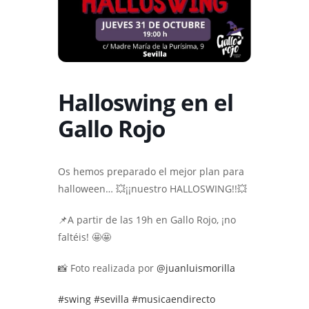
Halloswing en el
Gallo Rojo
Os hemos preparado el mejor plan para
halloween… 💥¡¡nuestro HALLOSWING!!💥
📌A partir de las 19h en Gallo Rojo, ¡no
faltéis! 🤩🤩
📸 Foto realizada por
@juanluismorilla
#swing
#sevilla
#musicaendirecto