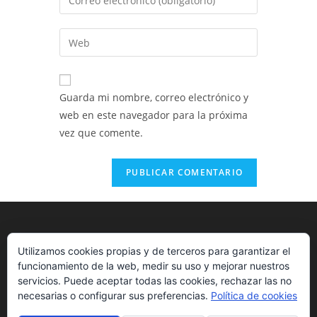
o
tu
nombre
dirección
Introduce
de
de
la
usuario
correo
URL
para
electrónico
de
comentar
Guarda mi nombre, correo electrónico y
para
tu
web en este navegador para la próxima
comentar
web
vez que comente.
(opcional)
Utilizamos cookies propias y de terceros para garantizar el
funcionamiento de la web, medir su uso y mejorar nuestros
servicios. Puede aceptar todas las cookies, rechazar las no
necesarias o configurar sus preferencias.
Política de cookies