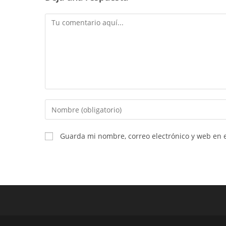
Comentario
Introduce
tu
nombre
Guarda mi nombre, correo electrónico y web en 
o
nombre
de
usuario
para
comentar