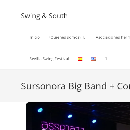
Ir
al
Swing & South
contenido
Inicio
¿Quienes somos?
Asociaciones her
Alternar
Sevilla Swing Festival
búsqueda
Sursonora Big Band + C
de
la