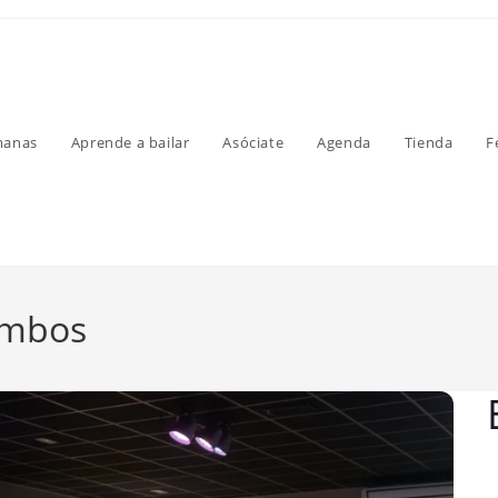
manas
Aprende a bailar
Asóciate
Agenda
Tienda
F
ombos