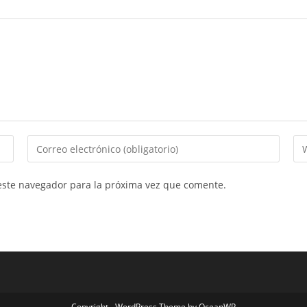
Introduce
In
tu
la
dirección
UR
este navegador para la próxima vez que comente.
de
de
correo
tu
electrónico
we
para
(op
comentar
Copyright - WordPress Theme by OceanWP