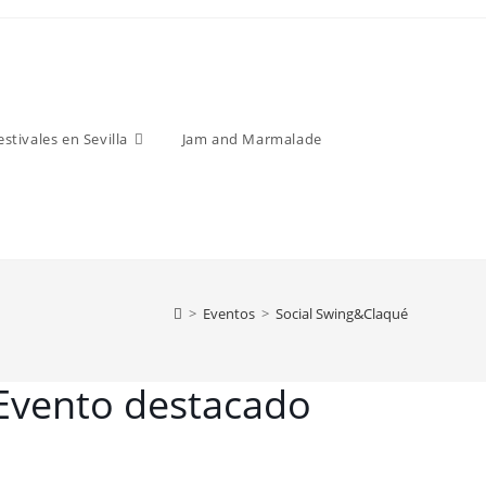
estivales en Sevilla
Jam and Marmalade
>
Eventos
>
Social Swing&Claqué
Evento destacado