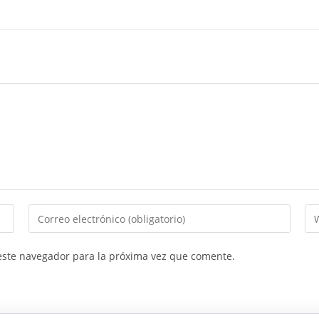
Introduce
In
tu
la
dirección
UR
este navegador para la próxima vez que comente.
de
de
correo
tu
electrónico
we