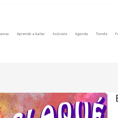
manas
Aprende a bailar
Asóciate
Agenda
Tienda
F