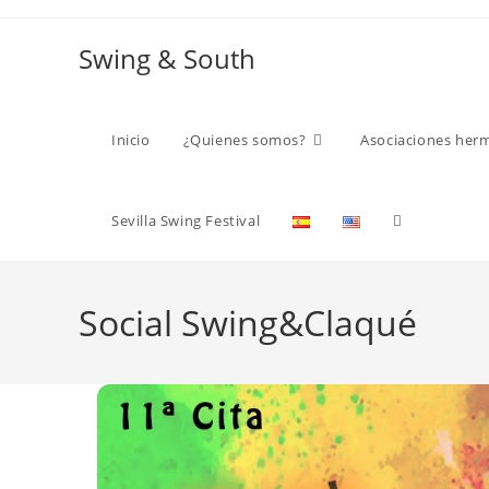
Ir
al
Swing & South
contenido
Inicio
¿Quienes somos?
Asociaciones her
Alternar
Sevilla Swing Festival
búsqueda
Social Swing&Claqué
de
la