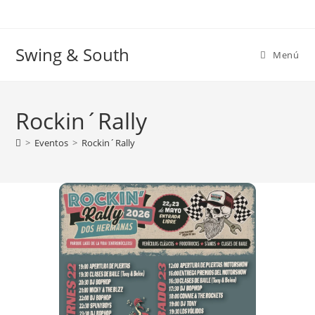
Ir
al
contenido
Swing & South
Menú
Rockin´Rally
>
Eventos
>
Rockin´Rally