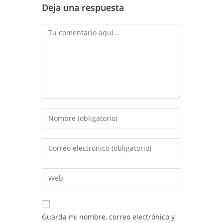
Deja una respuesta
Comentario
Introduce
tu
nombre
Introduce
o
tu
nombre
dirección
Introduce
de
de
la
usuario
correo
URL
para
electrónico
de
comentar
Guarda mi nombre, correo electrónico y
para