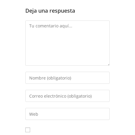
Deja una respuesta
Comentario
Introduce
tu
nombre
Introduce
o
tu
nombre
dirección
Introduce
de
de
la
usuario
correo
URL
para
electrónico
de