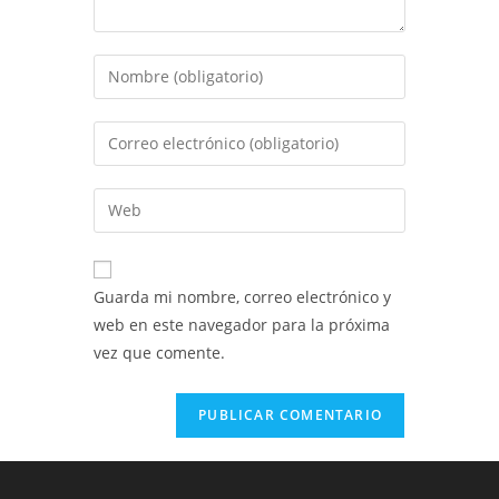
Introduce
tu
nombre
Introduce
o
tu
nombre
dirección
Introduce
de
de
la
usuario
correo
URL
para
electrónico
de
comentar
Guarda mi nombre, correo electrónico y
para
tu
web en este navegador para la próxima
comentar
web
vez que comente.
(opcional)