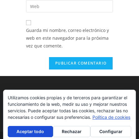
dirección
Introduce
de
de
la
usuario
correo
URL
para
electrónico
de
comentar
Guarda mi nombre, correo electrónico y
para
tu
web en este navegador para la próxima
comentar
web
vez que comente.
(opcional)
Utilizamos cookies propias y de terceros para garantizar el
funcionamiento de la web, medir su uso y mejorar nuestros
servicios. Puede aceptar todas las cookies, rechazar las no
necesarias o configurar sus preferencias.
Política de cookies
Aceptar todo
Rechazar
Configurar
Copyright - WordPress Theme by OceanWP