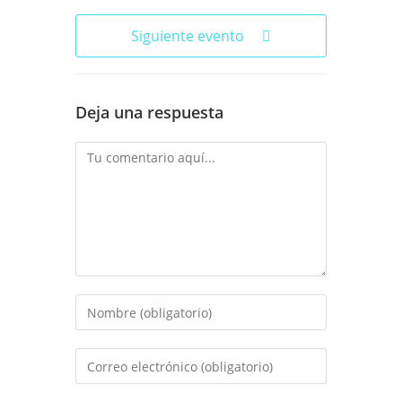
Siguiente evento
Deja una respuesta
Comentario
Introduce
tu
nombre
Introduce
o
tu
nombre