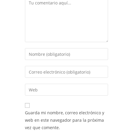
Comentario
Introduce
tu
nombre
Introduce
o
tu
nombre
dirección
Introduce
de
de
la
usuario
correo
URL
para
electrónico
de
comentar
Guarda mi nombre, correo electrónico y
para
tu
web en este navegador para la próxima
comentar
web
vez que comente.
(opcional)