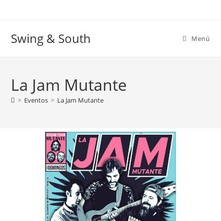
Ir
al
contenido
Swing & South
Menú
La Jam Mutante
>
Eventos
>
La Jam Mutante