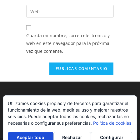
nombre
dirección
Introduce
de
de
la
usuario
correo
URL
para
electrónico
de
comentar
Guarda mi nombre, correo electrónico y
para
tu
web en este navegador para la próxima
comentar
web
vez que comente.
(opcional)
Utilizamos cookies propias y de terceros para garantizar el
funcionamiento de la web, medir su uso y mejorar nuestros
servicios. Puede aceptar todas las cookies, rechazar las no
necesarias o configurar sus preferencias.
Política de cookies
Aceptar todo
Rechazar
Configurar