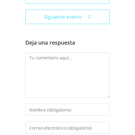
Siguiente evento
Deja una respuesta
Comentario
Introduce
tu
nombre
Introduce
o
tu