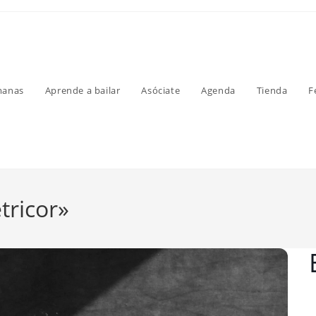
manas
Aprende a bailar
Asóciate
Agenda
Tienda
F
tricor»