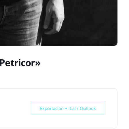
Petricor»
Exportación + iCal / Outlook