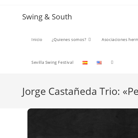
Ir
al
Swing & South
contenido
Inicio
¿Quienes somos?
Asociaciones her
Alternar
Sevilla Swing Festival
búsqueda
Jorge Castañeda Trio: «Pe
de
la