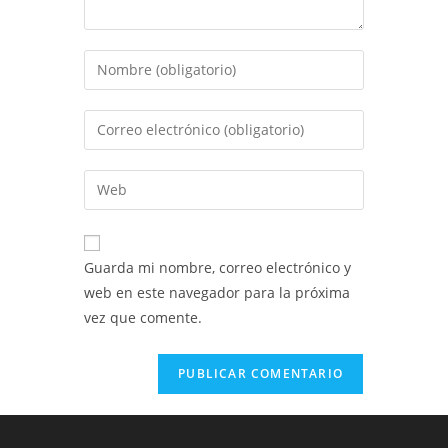
Introduce
tu
nombre
Introduce
o
tu
nombre
dirección
Introduce
de
de
la
usuario
correo
URL
para
electrónico
de
comentar
Guarda mi nombre, correo electrónico y
para
tu
web en este navegador para la próxima
comentar
web
vez que comente.
(opcional)