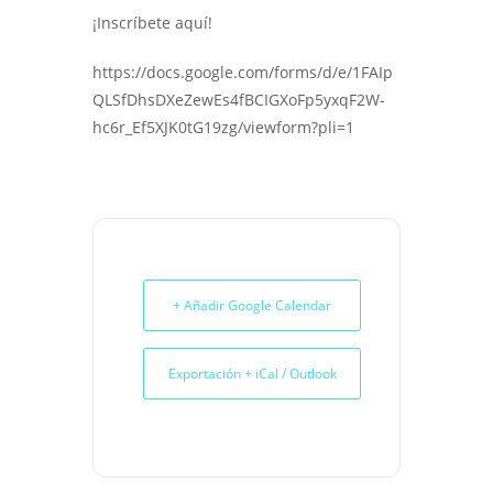
¡Inscríbete aquí!
https://docs.google.com/forms/d/e/1FAIp
QLSfDhsDXeZewEs4fBCIGXoFp5yxqF2W-
hc6r_Ef5XJK0tG19zg/viewform?pli=1
+ Añadir Google Calendar
Exportación + iCal / Outlook