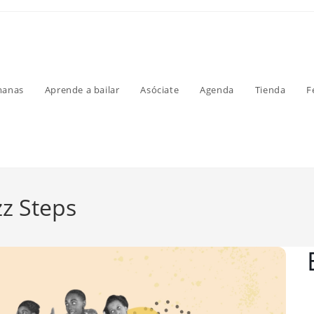
manas
Aprende a bailar
Asóciate
Agenda
Tienda
F
zz Steps