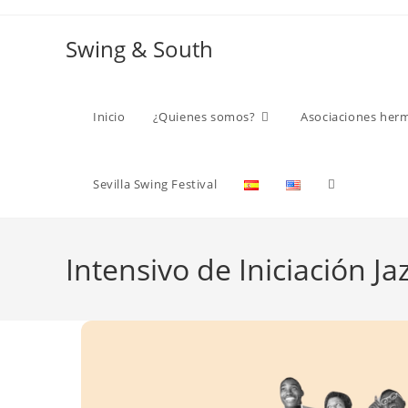
Ir
al
Swing & South
contenido
Inicio
¿Quienes somos?
Asociaciones her
Alternar
Sevilla Swing Festival
búsqueda
Intensivo de Iniciación Ja
de
la