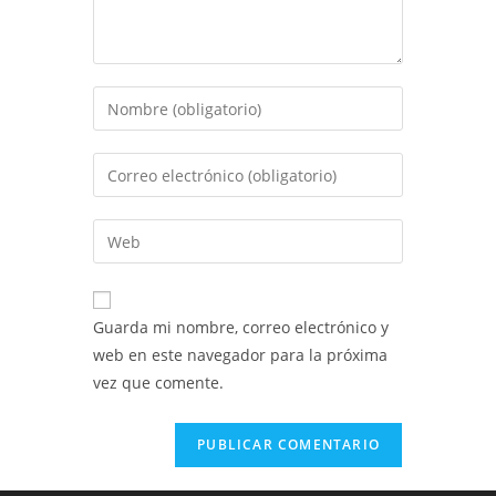
Introduce
tu
nombre
Introduce
o
tu
nombre
dirección
Introduce
de
de
la
usuario
correo
URL
para
electrónico
de
comentar
Guarda mi nombre, correo electrónico y
para
tu
web en este navegador para la próxima
comentar
web
vez que comente.
(opcional)