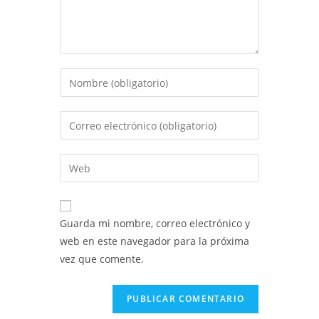
Introduce
tu
nombre
Introduce
o
tu
nombre
dirección
Introduce
de
de
la
usuario
correo
URL
para
electrónico
de
comentar
Guarda mi nombre, correo electrónico y
para
tu
web en este navegador para la próxima
comentar
web
vez que comente.
(opcional)