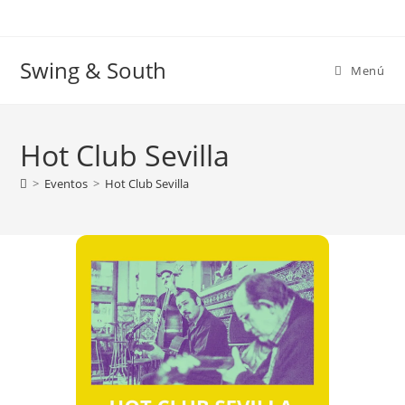
Ir
al
contenido
Swing & South
Menú
Hot Club Sevilla
>
Eventos
>
Hot Club Sevilla