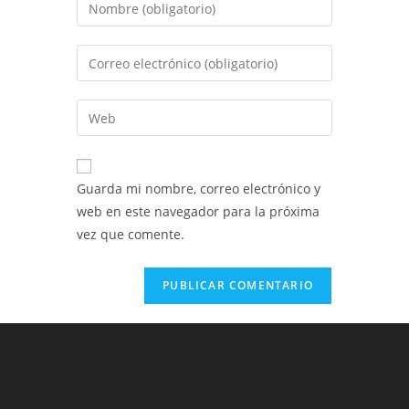
Introduce
tu
nombre
Introduce
o
tu
nombre
dirección
Introduce
de
de
la
usuario
correo
URL
para
electrónico
de
comentar
Guarda mi nombre, correo electrónico y
para
tu
web en este navegador para la próxima
comentar
web
vez que comente.
(opcional)