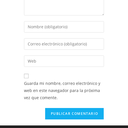
Introduce
tu
nombre
Introduce
o
tu
nombre
dirección
Introduce
de
de
la
usuario
correo
URL
para
electrónico
de
comentar
Guarda mi nombre, correo electrónico y
para
tu
web en este navegador para la próxima
comentar
web
vez que comente.
(opcional)