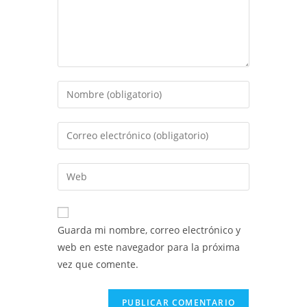
Introduce
tu
nombre
Introduce
o
tu
nombre
dirección
Introduce
de
de
la
usuario
correo
URL
para
electrónico
de
comentar
Guarda mi nombre, correo electrónico y
para
tu
web en este navegador para la próxima
comentar
web
vez que comente.
(opcional)