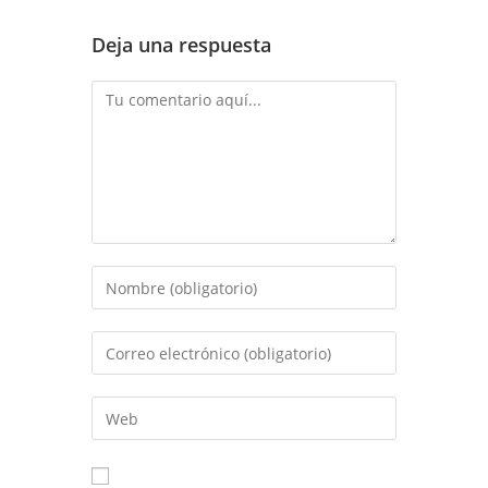
Deja una respuesta
Comentario
Introduce
tu
nombre
Introduce
o
tu
nombre
dirección
Introduce
de
de
la
usuario
correo
URL
para
electrónico