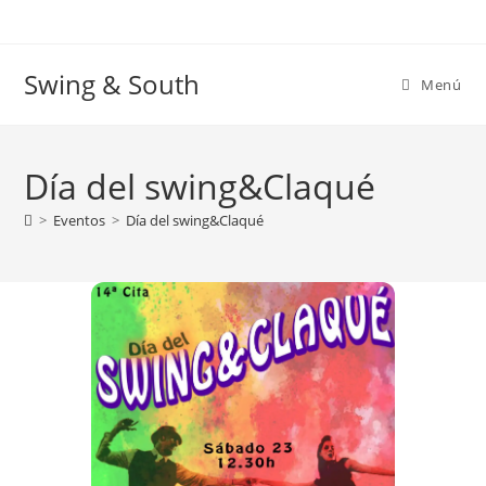
Ir
al
contenido
Swing & South
Menú
Día del swing&Claqué
>
Eventos
>
Día del swing&Claqué