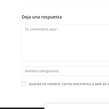
Deja una respuesta
Comentario
Introduce
tu
nombre
Guarda mi nombre, correo electrónico y web en 
o
nombre
de
usuario