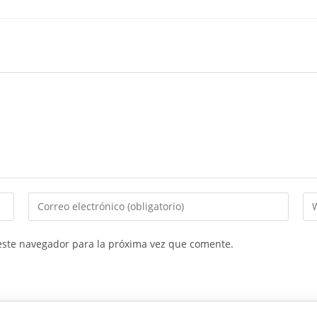
Introduce
In
tu
la
dirección
UR
este navegador para la próxima vez que comente.
de
de
correo
tu
electrónico
we
para
(op