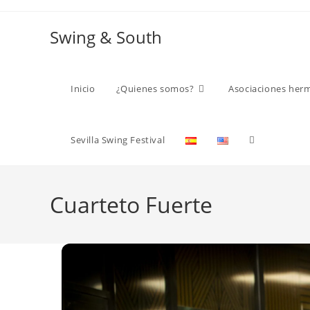
Ir
al
Swing & South
contenido
Inicio
¿Quienes somos?
Asociaciones her
Alternar
Sevilla Swing Festival
búsqueda
Cuarteto Fuerte
de
la