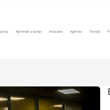
manas
Aprende a bailar
Asóciate
Agenda
Tienda
F