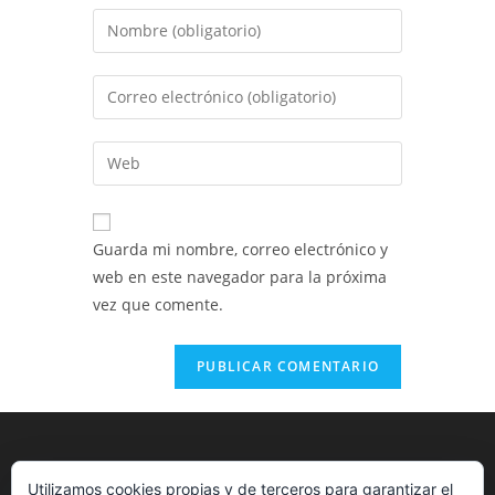
Introduce
tu
nombre
Introduce
o
tu
nombre
dirección
Introduce
de
de
la
usuario
correo
URL
para
electrónico
de
comentar
Guarda mi nombre, correo electrónico y
para
tu
web en este navegador para la próxima
comentar
web
vez que comente.
(opcional)
Utilizamos cookies propias y de terceros para garantizar el