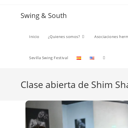
Ir
al
Swing & South
contenido
Inicio
¿Quienes somos?
Asociaciones her
Alternar
Sevilla Swing Festival
búsqueda
Clase abierta de Shim Sh
de
la