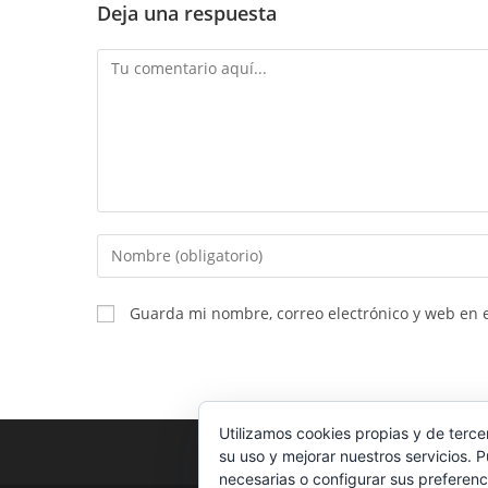
Deja una respuesta
Comentario
Introduce
tu
nombre
Guarda mi nombre, correo electrónico y web en 
o
nombre
de
usuario
Utilizamos cookies propias y de terce
para
su uso y mejorar nuestros servicios. 
comentar
necesarias o configurar sus preferenc