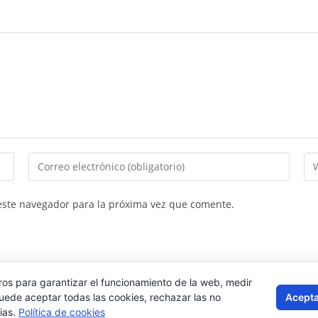
Introduce
In
tu
la
dirección
UR
este navegador para la próxima vez que comente.
de
de
correo
tu
electrónico
we
para
(op
ros para garantizar el funcionamiento de la web, medir
comentar
Acepta
Puede aceptar todas las cookies, rechazar las no
ias.
Política de cookies