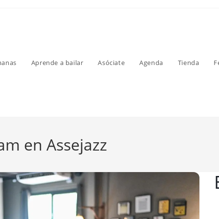
manas
Aprende a bailar
Asóciate
Agenda
Tienda
F
am en Assejazz