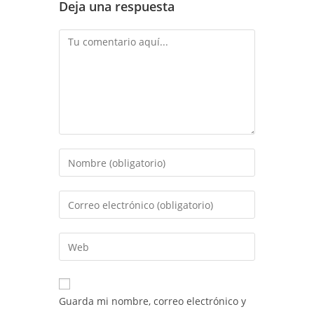
Deja una respuesta
Comentario
Introduce
tu
nombre
Introduce
o
tu
nombre
dirección
Introduce
de
de
la
usuario
correo
URL
para
electrónico
de
comentar
Guarda mi nombre, correo electrónico y
para
tu