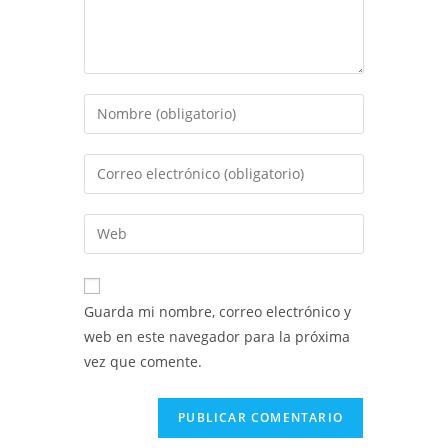
Introduce
tu
nombre
Introduce
o
tu
nombre
dirección
Introduce
de
de
la
usuario
correo
URL
para
electrónico
de
comentar
Guarda mi nombre, correo electrónico y
para
tu
web en este navegador para la próxima
comentar
web
vez que comente.
(opcional)