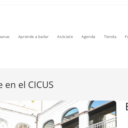
manas
Aprende a bailar
Asóciate
Agenda
Tienda
F
 en el CICUS