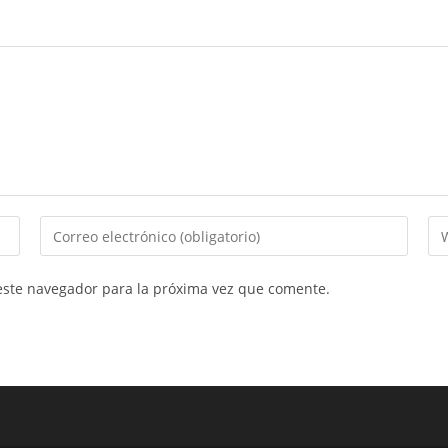
Introduce
In
tu
la
dirección
UR
este navegador para la próxima vez que comente.
de
de
correo
tu
electrónico
we
para
(op
comentar