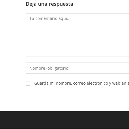
Deja una respuesta
Comentario
Introduce
tu
nombre
Guarda mi nombre, correo electrónico y web en 
o
nombre
de
usuario
para
comentar