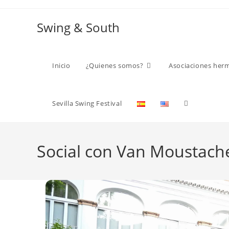
Ir
al
Swing & South
contenido
Inicio
¿Quienes somos?
Asociaciones her
Alternar
Sevilla Swing Festival
búsqueda
Social con Van Moustache
de
la