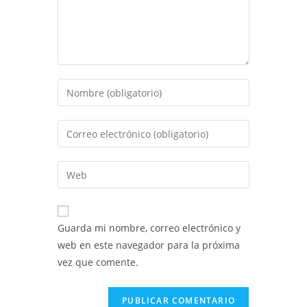
Introduce
tu
nombre
Introduce
o
tu
nombre
dirección
Introduce
de
de
la
usuario
correo
URL
para
electrónico
de
comentar
Guarda mi nombre, correo electrónico y
para
tu
web en este navegador para la próxima
comentar
web
vez que comente.
(opcional)