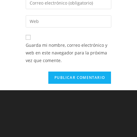
Introduce
o
tu
nombre
dirección
Introduce
de
de
la
usuario
correo
URL
para
electrónico
de
comentar
Guarda mi nombre, correo electrónico y
para
tu
web en este navegador para la próxima
comentar
web
vez que comente.
(opcional)