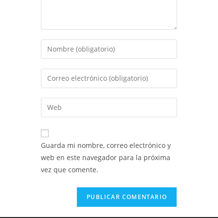
Introduce
tu
nombre
Introduce
o
tu
nombre
dirección
Introduce
de
de
la
usuario
correo
URL
para
electrónico
de
comentar
Guarda mi nombre, correo electrónico y
para
tu
web en este navegador para la próxima
comentar
web
vez que comente.
(opcional)